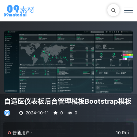
Bootstrap
表单
尼尔机械纪元
轮播
大理石
植物
知识库
马术
自适应网站模版
轮播图
自适应仪表板后台管理模板Bootstrap模板
2024-10-11
0
0
普通用户：
10 R币