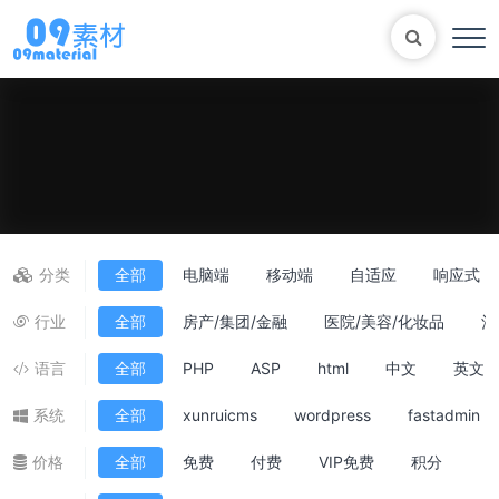
Bootstrap
表单
尼尔机械纪元
轮播
大理石
植物
知识库
马术
自适应网站模版
轮播图
分类
全部
电脑端
移动端
自适应
响应式
行业
全部
房产/集团/金融
医院/美容/化妆品
酒
语言
全部
PHP
ASP
html
中文
英文
系统
全部
xunruicms
wordpress
fastadmin
价格
全部
免费
付费
VIP免费
积分