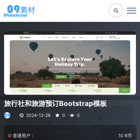
Bootstrap
表单
尼尔机械纪元
轮播
大理石
植物
知识库
马术
自适应网站模版
轮播图
旅行社和旅游预订Bootstrap模板
2024-12-28
0
0
普通用户：
10 R币