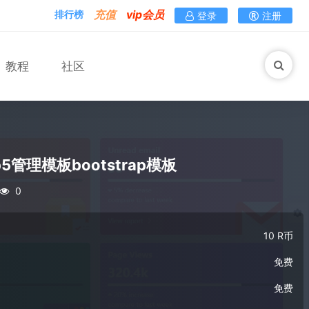
充值
vip会员
排行榜
登录
注册
教程
社区
p5管理模板bootstrap模板
0
10 R币
免费
免费