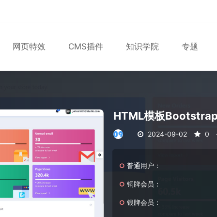
网页特效
CMS插件
知识学院
专题
表单
尼尔机械纪元
轮播
大理石
植物
知识库
版
马术
轮播图
HTML模板Bootstra
2024-09-02
0
普通用户：
铜牌会员：
银牌会员：