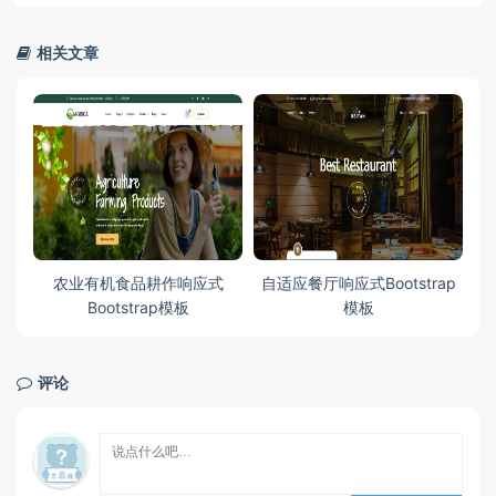
相关文章
ap
农业有机食品耕作响应式
自适应餐厅响应式Bootstrap
Bootstrap模板
模板
评论