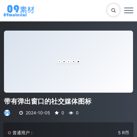
Bootstrap
表单
尼尔机械纪元
轮播
大理石
植物
知识库
马术
自适应网站模版
轮播图
带有弹出窗口的社交媒体图标
2024-10-05
0
0
普通用户：
5 R币