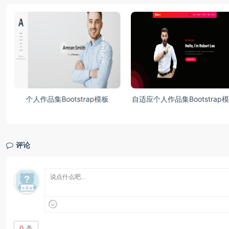
板
个人作品集Bootstrap模板
自适应个人作品集Bootstrap
评论
0
条