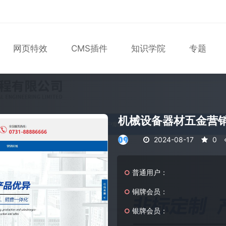
网页特效
CMS插件
知识学院
专题
表单
尼尔机械纪元
轮播
大理石
植物
知识库
版
马术
轮播图
机械设备器材五金营
2024-08-17
0
普通用户：
铜牌会员：
银牌会员：