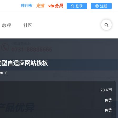
充值
vip会员
排行榜
登录
注册
教程
社区
销型自适应网站模板
0
20 R币
免费
免费