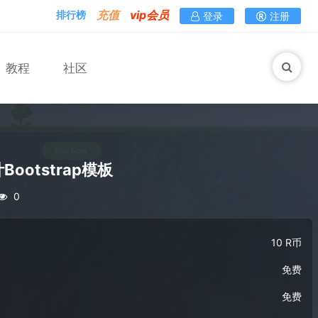
充值
vip会员
排行榜
登录
注册
教程
社区
otstrap模板
0
10 R币
免费
免费