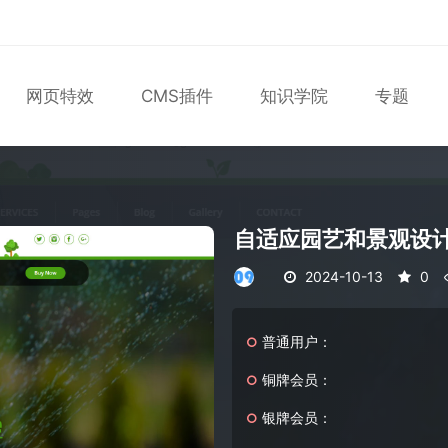
网页特效
CMS插件
知识学院
专题
表单
尼尔机械纪元
轮播
大理石
植物
知识库
版
马术
轮播图
自适应园艺和景观设计Bo
2024-10-13
0
普通用户：
铜牌会员：
银牌会员：