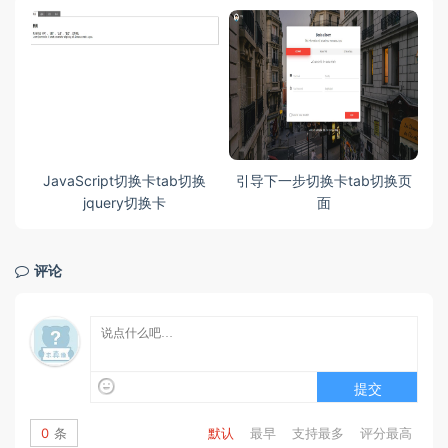
适应
JavaScript切换卡tab切换
引导下一步切换卡tab切换页
数
jquery切换卡
面
评论
提交
0
条
默认
最早
支持最多
评分最高