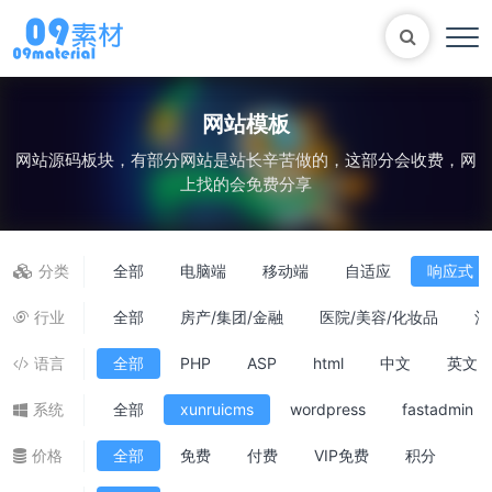
网站模板
网站源码板块，有部分网站是站长辛苦做的，这部分会收费，网
Bootstrap
表单
尼尔机械纪元
轮播
上找的会免费分享
大理石
植物
知识库
马术
自适应网站模版
轮播图
分类
全部
电脑端
移动端
自适应
响应式
行业
全部
房产/集团/金融
医院/美容/化妆品
酒
语言
全部
PHP
ASP
html
中文
英文
系统
全部
xunruicms
wordpress
fastadmin
价格
全部
免费
付费
VIP免费
积分