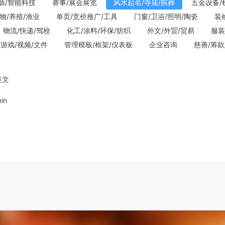
源/智能科技
赛事/展会展览
风水起名/寺庙/殡葬
五金设备/
物/养殖/渔业
单页/竞价推广/工具
门窗/卫浴/照明/陶瓷
装
物流/快递/驾校
化工/涂料/环保/纺织
外文/外贸/贸易
服装
/游戏/视频/文件
管理模板/框架/仪表板
企业咨询
慈善/筹款
英文
in