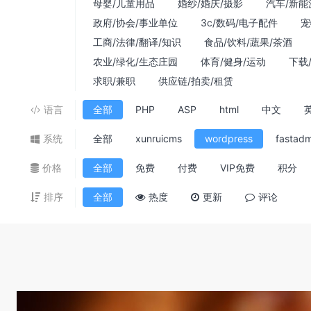
母婴/儿童用品
婚纱/婚庆/摄影
汽车/新能
政府/协会/事业单位
3c/数码/电子配件
宠
工商/法律/翻译/知识
食品/饮料/蔬果/茶酒
农业/绿化/生态庄园
体育/健身/运动
下载
求职/兼职
供应链/拍卖/租赁
语言
全部
PHP
ASP
html
中文
系统
全部
xunruicms
wordpress
fastadm
价格
全部
免费
付费
VIP免费
积分
排序
全部
热度
更新
评论