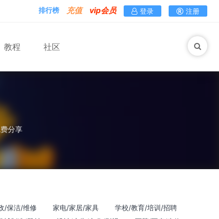
充值
vip会员
排行榜
登录
注册
教程
社区
马术
免费分享
政/保洁/维修
家电/家居/家具
学校/教育/培训/招聘