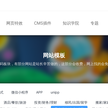
网页特效
CMS插件
知识学院
专题
表单
尼尔机械纪元
轮播
大理石
植物
知识库
版
轮播图
网站模板
码板块，有部分网站是站长辛苦做的，这部分会收费，网上找的会
应式
微信小程序
APP
unipp
酒店/餐饮/旅游
投资/财务/理财
移民/出国/留学
搬家/家