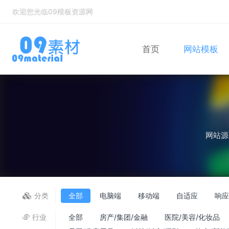
欢迎您光临09模板资源网
首页
网站模板
Bootstrap
自适应网站模
网站源
分类
全部
电脑端
移动端
自适应
响
行业
全部
房产/集团/金融
医院/美容/化妆品