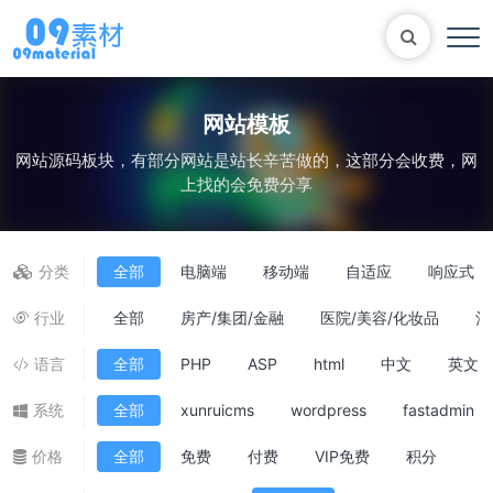
网站模板
网站源码板块，有部分网站是站长辛苦做的，这部分会收费，网
Bootstrap
表单
尼尔机械纪元
轮播
上找的会免费分享
大理石
植物
知识库
自适应网站模版
马术
轮播图
分类
全部
电脑端
移动端
自适应
响应式
行业
全部
房产/集团/金融
医院/美容/化妆品
酒
语言
全部
PHP
ASP
html
中文
英文
系统
全部
xunruicms
wordpress
fastadmin
价格
全部
免费
付费
VIP免费
积分