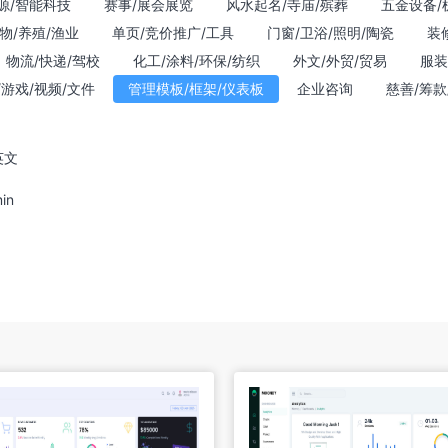
源/智能科技
赛事/展会展览
风水起名/寺庙/殡葬
五金设备/
物/养殖/渔业
单页/竞价推广/工具
门窗/卫浴/照明/陶瓷
装
物流/快递/驾校
化工/涂料/环保/纺织
外文/外贸/贸易
服装
/游戏/视频/文件
管理模板/框架/仪表板
企业咨询
慈善/筹款
英文
in