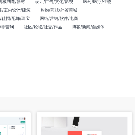
机械制造/器材
设计/广告/文化/影视
医药/医疗/生物
修/室内设计/建筑
购物/商城/外贸商城
/鞋帽/配饰/珠宝
网络/营销/软件/电商
/非营利
社区/论坛/社交/作品
博客/新闻/自媒体