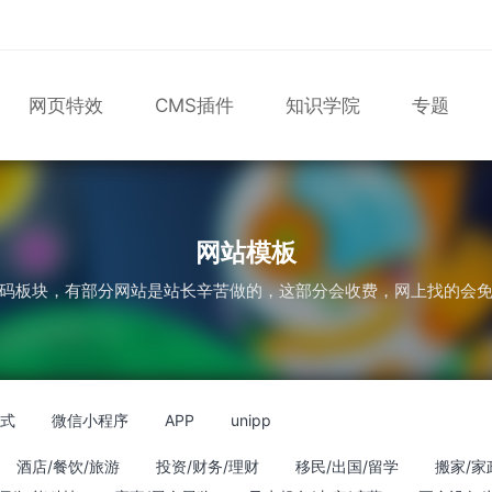
网页特效
CMS插件
知识学院
专题
表单
尼尔机械纪元
轮播
大理石
植物
知识库
版
轮播图
网站模板
码板块，有部分网站是站长辛苦做的，这部分会收费，网上找的会
应式
微信小程序
APP
unipp
酒店/餐饮/旅游
投资/财务/理财
移民/出国/留学
搬家/家