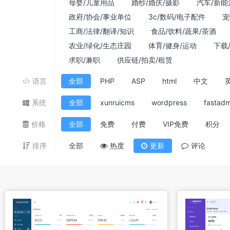
母婴/儿童用品
婚纱/婚庆/摄影
汽车/新能
政府/协会/事业单位
3c/数码/电子配件
宠
工商/法律/翻译/知识
食品/饮料/蔬果/茶酒
农业/绿化/生态庄园
体育/健身/运动
下载
求职/兼职
供应链/拍卖/租赁
语言
全部
PHP
ASP
html
中文
系统
全部
xunruicms
wordpress
fastadm
价格
全部
免费
付费
VIP免费
积分
排序
全部
热度
更新
评论