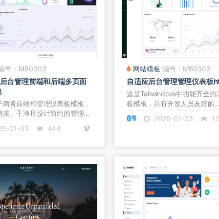
编号：MB0303
网站模板
编号：MB0302
表板后台管理前端和后端多页面
自适应后台管理管理仪表板ht
包
这是Tailwindcss中功能齐
子商务前端和管理仪表板模板，
板模板，具有开发人员友好的..
精美、干净且设计简约的管理
2025-01-03
12
25-01-03
444