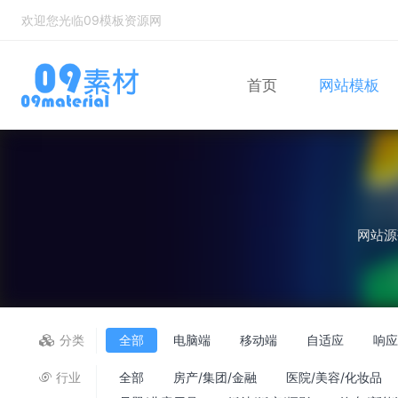
欢迎您光临09模板资源网
首页
网站模板
Bootstrap
自适应网站模
网站源
分类
全部
电脑端
移动端
自适应
响
行业
全部
房产/集团/金融
医院/美容/化妆品