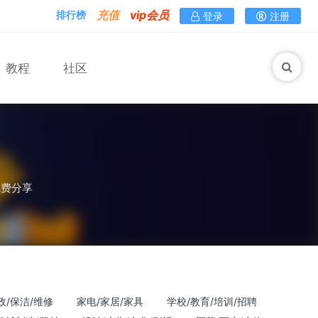
充值
vip会员
排行榜
登录
注册
教程
社区
马术
免费分享
政/保洁/维修
家电/家居/家具
学校/教育/培训/招聘