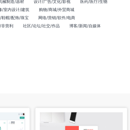
机械制造/器材
设计/广告/文化/影视
医药/医疗/生物
修/室内设计/建筑
购物/商城/外贸商城
/鞋帽/配饰/珠宝
网络/营销/软件/电商
/非营利
社区/论坛/社交/作品
博客/新闻/自媒体