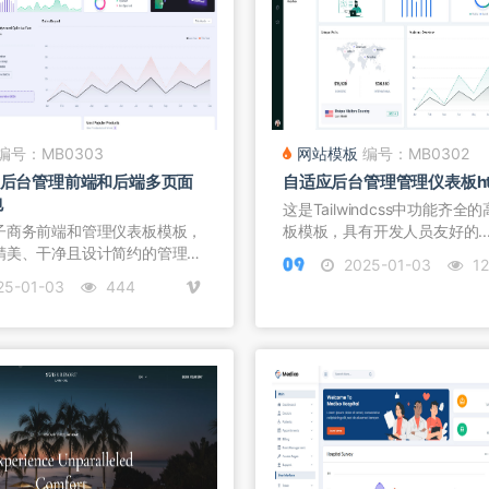
编号：MB0303
网站模板
编号：MB0302
表板后台管理前端和后端多页面
自适应后台管理管理仪表板ht
包
这是Tailwindcss中功能齐
子商务前端和管理仪表板模板，
板模板，具有开发人员友好的..
精美、干净且设计简约的管理
2025-01-03
12
25-01-03
444