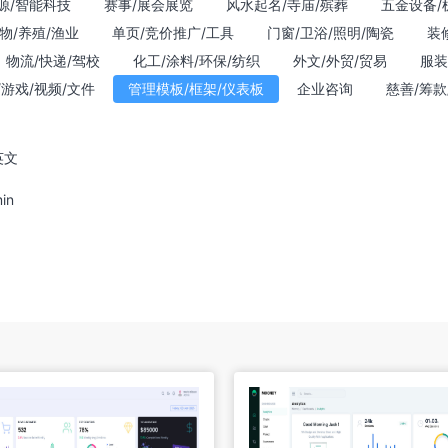
源/智能科技
赛事/展会展览
风水起名/寺庙/殡葬
五金设备/
物/养殖/渔业
单页/竞价推广/工具
门窗/卫浴/照明/陶瓷
装
物流/快递/驾校
化工/涂料/环保/纺织
外文/外贸/贸易
服装
/游戏/视频/文件
管理模板/框架/仪表板
企业咨询
慈善/筹款
英文
in