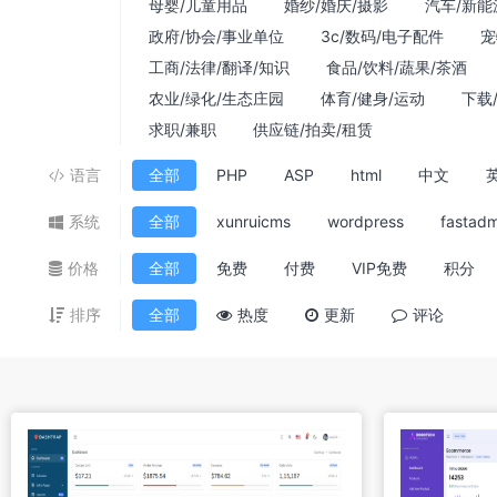
母婴/儿童用品
婚纱/婚庆/摄影
汽车/新能
政府/协会/事业单位
3c/数码/电子配件
宠
工商/法律/翻译/知识
食品/饮料/蔬果/茶酒
农业/绿化/生态庄园
体育/健身/运动
下载
求职/兼职
供应链/拍卖/租赁
语言
全部
PHP
ASP
html
中文
系统
全部
xunruicms
wordpress
fastadm
价格
全部
免费
付费
VIP免费
积分
排序
全部
热度
更新
评论