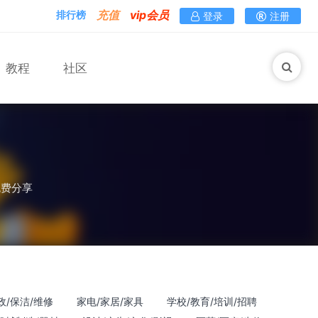
充值
vip会员
排行榜
登录
注册
教程
社区
免费分享
政/保洁/维修
家电/家居/家具
学校/教育/培训/招聘