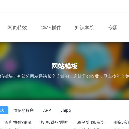
网页特效
CMS插件
知识学院
专题
表单
尼尔机械纪元
轮播
大理石
植物
知识库
版
马术
轮播图
网站模板
码板块，有部分网站是站长辛苦做的，这部分会收费，网上找的会
应式
微信小程序
APP
unipp
酒店/餐饮/旅游
投资/财务/理财
移民/出国/留学
搬家/家