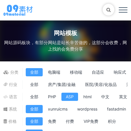
网站模板
网站源码板块，有部分网站是站长辛苦做的，这部分会收费，网
Bootstrap
表单
尼尔机械纪元
轮播
上找的会免费分享
大理石
植物
知识库
自适应网站模版
马术
轮播图
分类
全部
电脑端
移动端
自适应
响应式
行业
全部
房产/集团/金融
医院/美容/化妆品
酒
语言
全部
PHP
ASP
html
中文
英文
系统
全部
xunruicms
wordpress
fastadmin
价格
全部
免费
付费
VIP免费
积分