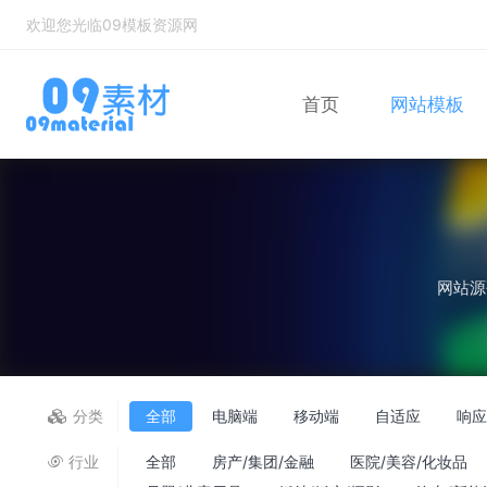
欢迎您光临09模板资源网
首页
网站模板
Bootstrap
自适应网站模
网站源
分类
全部
电脑端
移动端
自适应
响
行业
全部
房产/集团/金融
医院/美容/化妆品