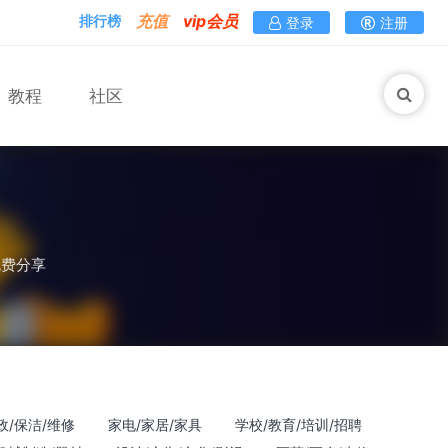
充值
vip会员
排行榜
登录
注册
教程
社区
免费分享
政/保洁/维修
家电/家居/家具
学校/教育/培训/招聘