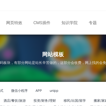
网页特效
CMS插件
知识学院
专题
表单
尼尔机械纪元
轮播
大理石
植物
知识库
版
马术
轮播图
网站模板
码板块，有部分网站是站长辛苦做的，这部分会收费，网上找的会
应式
微信小程序
APP
unipp
酒店/餐饮/旅游
投资/财务/理财
移民/出国/留学
搬家/家