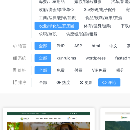
母婴/儿童用品
婚纱/婚庆/摄影
汽车/新能
政府/协会/事业单位
3c/数码/电子配件
宠
工商/法律/翻译/知识
食品/饮料/蔬果/茶酒
农业/绿化/生态庄园
体育/健身/运动
下载
求职/兼职
供应链/拍卖/租赁
语言
全部
PHP
ASP
html
中文
系统
全部
xunruicms
wordpress
fastadm
价格
全部
免费
付费
VIP免费
积分
排序
全部
热度
更新
评论