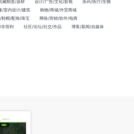
机械制造/器材
设计/广告/文化/影视
医药/医疗/生物
修/室内设计/建筑
购物/商城/外贸商城
/鞋帽/配饰/珠宝
网络/营销/软件/电商
/非营利
社区/论坛/社交/作品
博客/新闻/自媒体