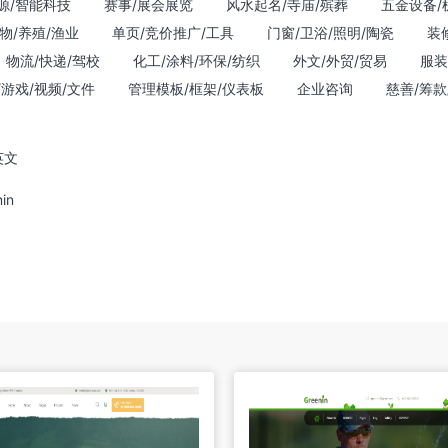
源/智能科技
赛事/展会展览
风水起名/寺庙/殡葬
五金设备/
物/养殖/渔业
单页/竞价推广/工具
门窗/卫浴/照明/陶瓷
装
物流/快递/驾校
化工/涂料/环保/纺织
外文/外贸/贸易
服装
/游戏/视频/文件
管理模板/框架/仪表板
企业咨询
慈善/筹款
英文
in