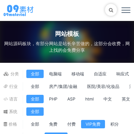
网站模板
网站源码板块，有部分网站是站长辛苦做的，这部分会收费，网
Bootstrap
表单
尼尔机械纪元
轮播
上找的会免费分享
大理石
植物
知识库
自适应网站模版
马术
轮播图
分类
全部
电脑端
移动端
自适应
响应式
行业
全部
房产/集团/金融
医院/美容/化妆品
酒
语言
全部
PHP
ASP
html
中文
英文
系统
全部
价格
全部
免费
付费
VIP免费
积分