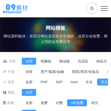
网站模板
网站源码板块，有部分网站是站长辛苦做的，这部分会收费，网
Bootstrap
表单
尼尔机械纪元
轮播
上找的会免费分享
大理石
植物
知识库
自适应网站模版
马术
轮播图
分类
全部
电脑端
移动端
自适应
响应式
行业
全部
房产/集团/金融
医院/美容/化妆品
酒
语言
全部
PHP
ASP
html
中文
英文
系统
全部
价格
全部
免费
付费
VIP免费
积分