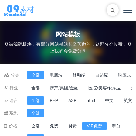
网站模板
网站源码板块，有部分网站是站长辛苦做的，这部分会收费，网
Bootstrap
表单
尼尔机械纪元
轮播
上找的会免费分享
大理石
植物
知识库
自适应网站模版
马术
轮播图
分类
全部
电脑端
移动端
自适应
响应式
行业
全部
房产/集团/金融
医院/美容/化妆品
酒
语言
全部
PHP
ASP
html
中文
英文
系统
全部
价格
全部
免费
付费
VIP免费
积分