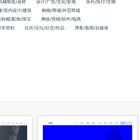
机械制造/器材
设计/广告/文化/影视
医药/医疗/生物
修/室内设计/建筑
购物/商城/外贸商城
/鞋帽/配饰/珠宝
网络/营销/软件/电商
/非营利
社区/论坛/社交/作品
博客/新闻/自媒体