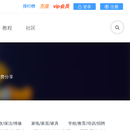
充值
vip会员
排行榜
登录
注册
教程
社区
马术
免费分享
政/保洁/维修
家电/家居/家具
学校/教育/培训/招聘