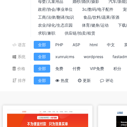
母婴/儿童用品
婚纱/婚庆/摄影
汽车/新能
政府/协会/事业单位
3c/数码/电子配件
宠
工商/法律/翻译/知识
食品/饮料/蔬果/茶酒
农业/绿化/生态庄园
体育/健身/运动
下载
求职/兼职
供应链/拍卖/租赁
语言
全部
PHP
ASP
html
中文
系统
全部
xunruicms
wordpress
fastadm
价格
全部
免费
付费
VIP免费
积分
排序
全部
热度
更新
评论