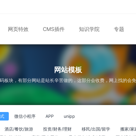
网页特效
CMS插件
知识学院
专题
表单
尼尔机械纪元
轮播
大理石
植物
知识库
版
轮播图
网站模板
码板块，有部分网站是站长辛苦做的，这部分会收费，网上找的会
应式
微信小程序
APP
unipp
酒店/餐饮/旅游
投资/财务/理财
移民/出国/留学
搬家/家