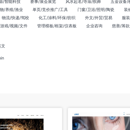
源/智能科技
赛事/展会展览
风水起名/寺庙/殡葬
五金设备/
物/养殖/渔业
单页/竞价推广/工具
门窗/卫浴/照明/陶瓷
装
物流/快递/驾校
化工/涂料/环保/纺织
外文/外贸/贸易
服装
/游戏/视频/文件
管理模板/框架/仪表板
企业咨询
慈善/筹款
英文
in