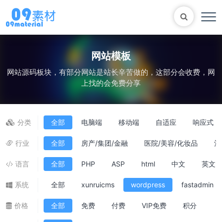
网站模板
网站源码板块，有部分网站是站长辛苦做的，这部分会收费，网
Bootstrap
表单
尼尔机械纪元
轮播
上找的会免费分享
大理石
植物
知识库
自适应网站模版
马术
轮播图
分类
全部
电脑端
移动端
自适应
响应式
行业
全部
房产/集团/金融
医院/美容/化妆品
酒
语言
全部
PHP
ASP
html
中文
英文
系统
全部
xunruicms
wordpress
fastadmin
价格
全部
免费
付费
VIP免费
积分