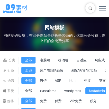
网站模板
网站源码板块，有部分网站是站长辛苦做的，这部分会收费，网
Bootstrap
表单
尼尔机械纪元
轮播
上找的会免费分享
大理石
植物
知识库
自适应网站模版
马术
轮播图
分类
全部
电脑端
移动端
自适应
响应式
行业
全部
房产/集团/金融
医院/美容/化妆品
酒
语言
全部
PHP
ASP
html
中文
英文
系统
全部
xunruicms
wordpress
fastadmin
价格
全部
免费
付费
VIP免费
积分