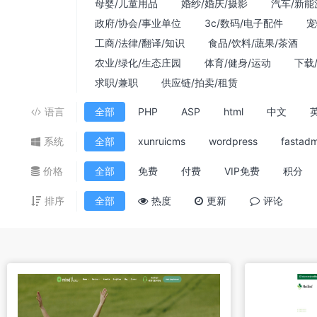
母婴/儿童用品
婚纱/婚庆/摄影
汽车/新能
政府/协会/事业单位
3c/数码/电子配件
宠
工商/法律/翻译/知识
食品/饮料/蔬果/茶酒
农业/绿化/生态庄园
体育/健身/运动
下载
求职/兼职
供应链/拍卖/租赁
语言
全部
PHP
ASP
html
中文
系统
全部
xunruicms
wordpress
fastadm
价格
全部
免费
付费
VIP免费
积分
排序
全部
热度
更新
评论