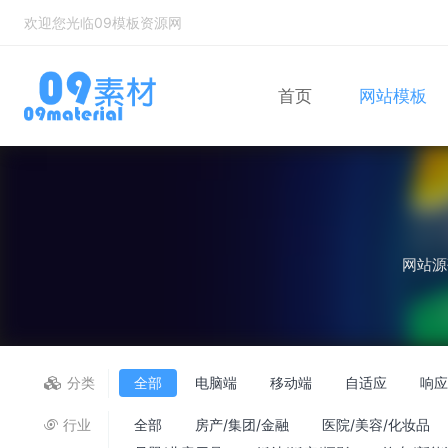
欢迎您光临09模板资源网
首页
网站模板
Bootstrap
自适应网站模
网站源
分类
全部
电脑端
移动端
自适应
响
行业
全部
房产/集团/金融
医院/美容/化妆品