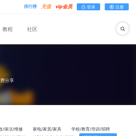
充值
vip会员
排行榜
登录
注册
教程
社区
马术
免费分享
政/保洁/维修
家电/家居/家具
学校/教育/培训/招聘