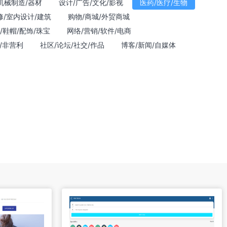
机械制造/器材
设计/广告/文化/影视
医药/医疗/生物
修/室内设计/建筑
购物/商城/外贸商城
/鞋帽/配饰/珠宝
网络/营销/软件/电商
/非营利
社区/论坛/社交/作品
博客/新闻/自媒体