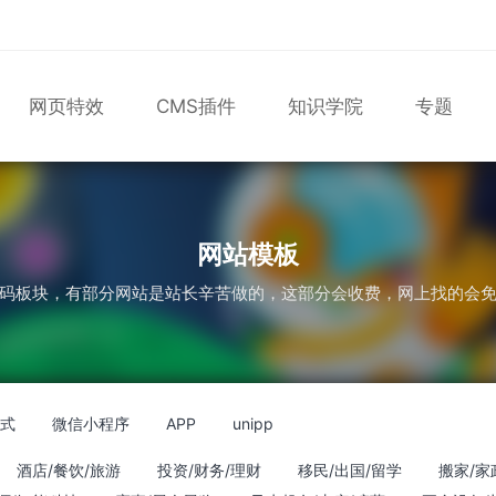
网页特效
CMS插件
知识学院
专题
表单
尼尔机械纪元
轮播
大理石
植物
知识库
版
轮播图
网站模板
码板块，有部分网站是站长辛苦做的，这部分会收费，网上找的会
应式
微信小程序
APP
unipp
酒店/餐饮/旅游
投资/财务/理财
移民/出国/留学
搬家/家