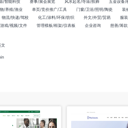
源/智能科技
赛事/展会展览
风水起名/寺庙/殡葬
五金设备/
物/养殖/渔业
单页/竞价推广/工具
门窗/卫浴/照明/陶瓷
装
物流/快递/驾校
化工/涂料/环保/纺织
外文/外贸/贸易
服装
/游戏/视频/文件
管理模板/框架/仪表板
企业咨询
慈善/筹款
英文
in