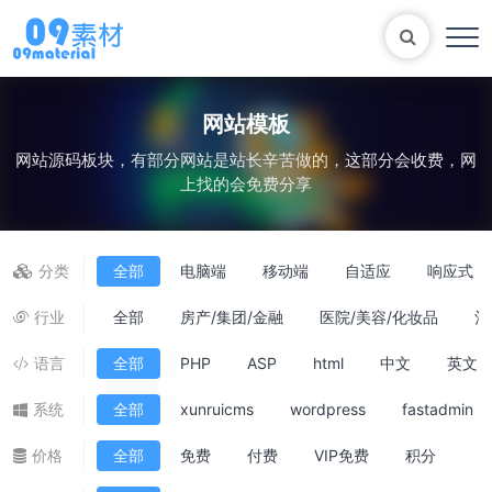
网站模板
网站源码板块，有部分网站是站长辛苦做的，这部分会收费，网
Bootstrap
表单
尼尔机械纪元
轮播
上找的会免费分享
大理石
植物
知识库
自适应网站模版
马术
轮播图
分类
全部
电脑端
移动端
自适应
响应式
行业
全部
房产/集团/金融
医院/美容/化妆品
酒
语言
全部
PHP
ASP
html
中文
英文
系统
全部
xunruicms
wordpress
fastadmin
价格
全部
免费
付费
VIP免费
积分