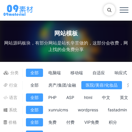
网站模板
网站源码板块，有部分网站是站长辛苦做的，这部分会收费，网
Bootstrap
表单
尼尔机械纪元
轮播
上找的会免费分享
大理石
植物
知识库
自适应网站模版
马术
轮播图
分类
全部
电脑端
移动端
自适应
响应式
行业
全部
房产/集团/金融
医院/美容/化妆品
酒
语言
全部
PHP
ASP
html
中文
英文
系统
全部
xunruicms
wordpress
fastadmin
价格
全部
免费
付费
VIP免费
积分