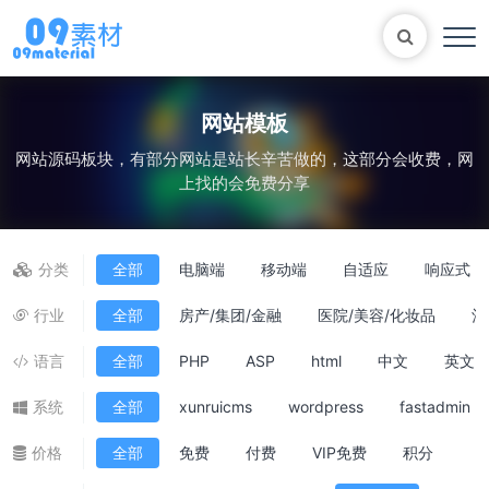
网站模板
网站源码板块，有部分网站是站长辛苦做的，这部分会收费，网
Bootstrap
表单
尼尔机械纪元
轮播
上找的会免费分享
大理石
植物
知识库
自适应网站模版
马术
轮播图
分类
全部
电脑端
移动端
自适应
响应式
行业
全部
房产/集团/金融
医院/美容/化妆品
酒
语言
全部
PHP
ASP
html
中文
英文
系统
全部
xunruicms
wordpress
fastadmin
价格
全部
免费
付费
VIP免费
积分