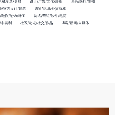
机械制造/器材
设计/广告/文化/影视
医药/医疗/生物
修/室内设计/建筑
购物/商城/外贸商城
/鞋帽/配饰/珠宝
网络/营销/软件/电商
/非营利
社区/论坛/社交/作品
博客/新闻/自媒体