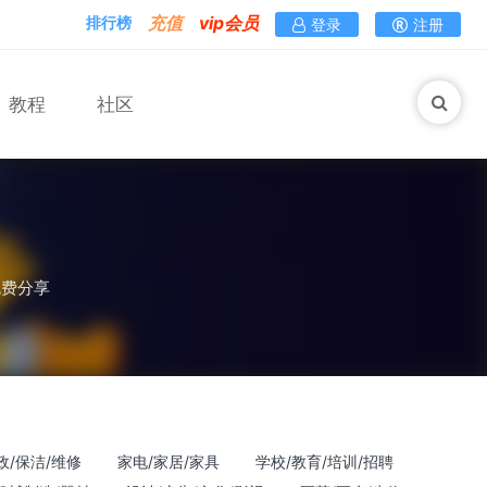
充值
vip会员
排行榜
登录
注册
教程
社区
免费分享
政/保洁/维修
家电/家居/家具
学校/教育/培训/招聘