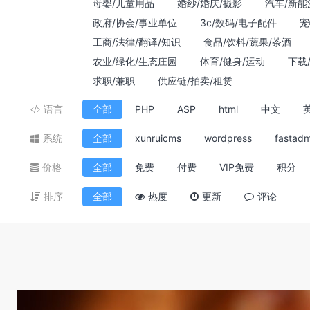
母婴/儿童用品
婚纱/婚庆/摄影
汽车/新能
政府/协会/事业单位
3c/数码/电子配件
宠
工商/法律/翻译/知识
食品/饮料/蔬果/茶酒
农业/绿化/生态庄园
体育/健身/运动
下载
求职/兼职
供应链/拍卖/租赁
语言
全部
PHP
ASP
html
中文
系统
全部
xunruicms
wordpress
fastadm
价格
全部
免费
付费
VIP免费
积分
排序
全部
热度
更新
评论