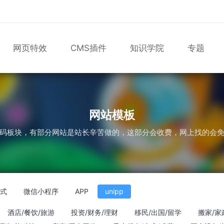
网页特效
CMS插件
知识学院
专题
表单
尼尔机械纪元
轮播
大理石
植物
知识库
版
马术
轮播图
网站模板
码板块，有部分网站是站长辛苦做的，这部分会收费，网上找的会
应式
微信小程序
APP
unipp
酒店/餐饮/旅游
投资/财务/理财
移民/出国/留学
搬家/家