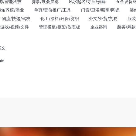
源/智能科技
赛事/展会展览
风水起名/寺庙/殡葬
五金设备/
物/养殖/渔业
单页/竞价推广/工具
门窗/卫浴/照明/陶瓷
装
物流/快递/驾校
化工/涂料/环保/纺织
外文/外贸/贸易
服装
/游戏/视频/文件
管理模板/框架/仪表板
企业咨询
慈善/筹款
英文
in