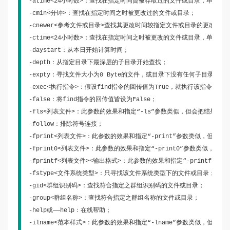
-atime<24小时数>：查找在指定时间曾被存取过的文件或目录，单位以2
-cmin<分钟>：查找在指定时间之时被更改过的文件或目录；

-cnewer<参考文件或目录>查找其更改时间较指定文件或目录的更改时间
-ctime<24小时数>：查找在指定时间之时被更改的文件或目录，单位以2
-daystart：从本日开始计算时间；

-depth：从指定目录下最深层的子目录开始查找；

-expty：寻找文件大小为0 Byte的文件，或目录下没有任何子目录或文
-exec<执行指令>：假设find指令的回传值为True，就执行该指令；

-false：将find指令的回传值皆设为False；

-fls<列表文件>：此参数的效果和指定“-ls”参数类似，但会把结果保存
-follow：排除符号连接；

-fprint<列表文件>：此参数的效果和指定“-print”参数类似，但会
-fprint0<列表文件>：此参数的效果和指定“-print0”参数类似，
-fprintf<列表文件><输出格式>：此参数的效果和指定“-printf
-fstype<文件系统类型>：只寻找该文件系统类型下的文件或目录；

-gid<群组识别码>：查找符合指定之群组识别码的文件或目录；

-group<群组名称>：查找符合指定之群组名称的文件或目录；

-help或——help：在线帮助；

-ilname<范本样式>：此参数的效果和指定“-lname”参数类似，但忽略