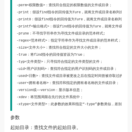
-perm<权限数值>：查找符合指定的权限数值的文件或目录；

-print：假设find指令的回传值为Ture，就将文件或目录名称列出到
-print0：假设find指令的回传值为Ture，就将文件或目录名称列出
-printf<输出格式>：假设find指令的回传值为Ture，就将文件或
-prune：不寻找字符串作为寻找文件或目录的范本样式;

-regex<范本样式>：指定字符串作为寻找文件或目录的范本样式；

-size<文件大小>：查找符合指定的文件大小的文件；

-true：将find指令的回传值皆设为True；

-typ<文件类型>：只寻找符合指定的文件类型的文件；

-uid<用户识别码>：查找符合指定的用户识别码的文件或目录；

-used<日数>：查找文件或目录被更改之后在指定时间曾被存取过的文件
-user<拥有者名称>：查找符和指定的拥有者名称的文件或目录；

-version或——version：显示版本信息；

-xdev：将范围局限在先行的文件系统中；

-xtype<文件类型>：此参数的效果和指定“-type”参数类似，差别在
参数
起始目录：查找文件的起始目录。