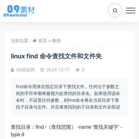
当前位置：
首页
>
教程
Bootstrap
表单
尼尔机械纪元
轮播
linux find 命令查找文件和文件夹
大理石
植物
知识库
自适应网站模版
09模板网
2024-12-17
0
马术
轮播图
find命令用来在指定目录下查找文件。任何位于参数之
前的字符串都将被视为欲查找的目录名。如果使用该命
令时，不设置任何参数，则find命令将在当前目录下查
找子目录与文件。并且将查找到的子目录和文件全部进
查找目录：find /（查找范围） -name '查找关键字' -
type d