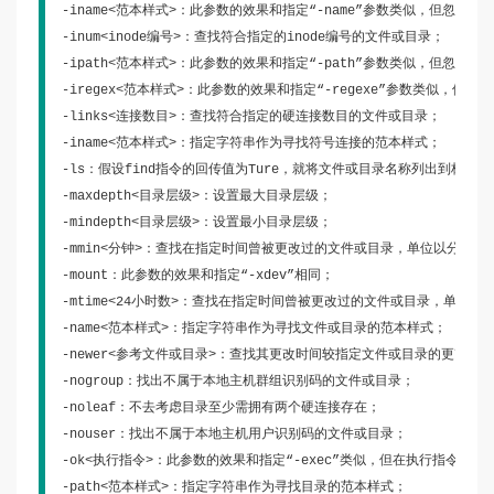
-iname<范本样式>：此参数的效果和指定“-name”参数类似，但忽略字
-inum<inode编号>：查找符合指定的inode编号的文件或目录；

-ipath<范本样式>：此参数的效果和指定“-path”参数类似，但忽略字
-iregex<范本样式>：此参数的效果和指定“-regexe”参数类似，但忽
-links<连接数目>：查找符合指定的硬连接数目的文件或目录；

-iname<范本样式>：指定字符串作为寻找符号连接的范本样式；

-ls：假设find指令的回传值为Ture，就将文件或目录名称列出到标准输
-maxdepth<目录层级>：设置最大目录层级；

-mindepth<目录层级>：设置最小目录层级；

-mmin<分钟>：查找在指定时间曾被更改过的文件或目录，单位以分钟计算
-mount：此参数的效果和指定“-xdev”相同；

-mtime<24小时数>：查找在指定时间曾被更改过的文件或目录，单位以2
-name<范本样式>：指定字符串作为寻找文件或目录的范本样式；

-newer<参考文件或目录>：查找其更改时间较指定文件或目录的更改时
-nogroup：找出不属于本地主机群组识别码的文件或目录；

-noleaf：不去考虑目录至少需拥有两个硬连接存在；

-nouser：找出不属于本地主机用户识别码的文件或目录；

-ok<执行指令>：此参数的效果和指定“-exec”类似，但在执行指令之前
-path<范本样式>：指定字符串作为寻找目录的范本样式；
